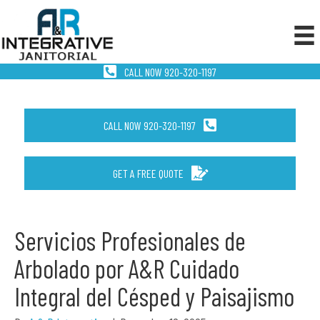
CALL NOW 920-320-1197
CALL NOW 920-320-1197
GET A FREE QUOTE
Servicios Profesionales de
Arbolado por A&R Cuidado
Integral del Césped y Paisajismo