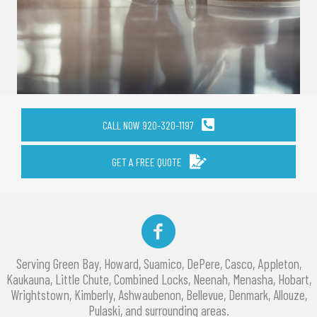
CALL NOW 920-320-1197
GET A FREE QUOTE
Facebook
Serving Green Bay, Howard, Suamico, DePere, Casco, Appleton,
Kaukauna, Little Chute, Combined Locks, Neenah, Menasha, Hobart,
Wrightstown, Kimberly, Ashwaubenon, Bellevue, Denmark, Allouze,
Pulaski, and surrounding areas.