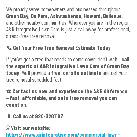
We proudly serve homeowners and businesses throughout
Green Bay, De Pere, Ashwaubenon, Howard, Bellevue
,
and other nearby communities. Wherever you are in the region,
A&R Integrative Lawn Care is just a call away for professional,
stress-free tree removal.
📞
Get Your Free Tree Removal Estimate Today
If you’ve got a tree that needs to come down, don’t wait—
call
the experts at A&R Integrative Lawn Care of Green Bay
today
. We’ll provide a
free, on-site estimate
and get your
tree removal scheduled fast.
☎️
Contact us now and experience the A&R difference
—fast, affordable, and safe tree removal you can
count on.
📱
Call us at
920-3201197
🌐
Visit our website:
https://www.arintegrative.com/commercial-lawn-