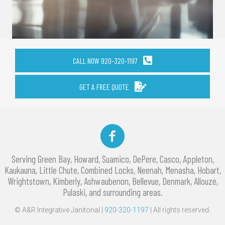
CALL NOW 920-320-1197
GET A FREE QUOTE
Facebook
Serving Green Bay, Howard, Suamico, DePere, Casco, Appleton,
Kaukauna, Little Chute, Combined Locks, Neenah, Menasha, Hobart,
Wrightstown, Kimberly, Ashwaubenon, Bellevue, Denmark, Allouze,
Pulaski, and surrounding areas.
© A&R Integrative Janitorial |
920-320-1197
| All rights reserved.