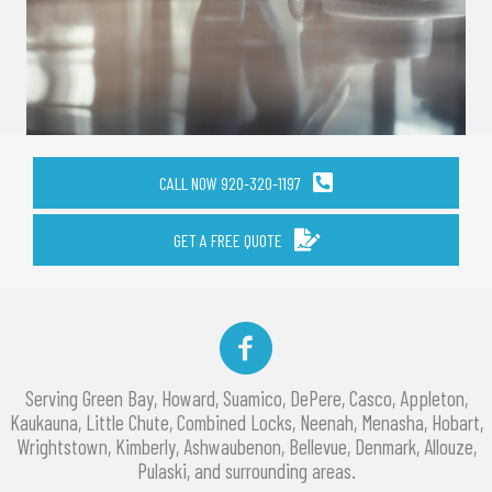
CALL NOW 920-320-1197
GET A FREE QUOTE
Facebook
Serving Green Bay, Howard, Suamico, DePere, Casco, Appleton,
Kaukauna, Little Chute, Combined Locks, Neenah, Menasha, Hobart,
Wrightstown, Kimberly, Ashwaubenon, Bellevue, Denmark, Allouze,
Pulaski, and surrounding areas.