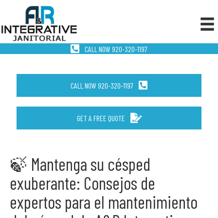
CALL NOW 920-320-1197
CALL NOW 920-320-1197
GET A FREE QUOTE
🍃 Mantenga su césped
exuberante: Consejos de
expertos para el mantenimiento